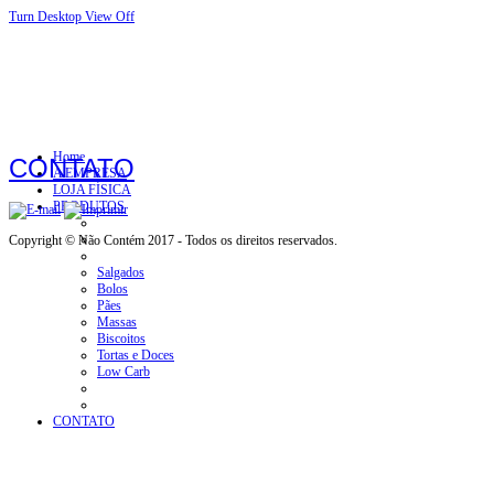
Turn Desktop View Off
Home
CONTATO
A EMPRESA
LOJA FÍSICA
PRODUTOS
Copyright © Não Contém 2017 - Todos os direitos reservados.
Salgados
Bolos
Pães
Massas
Biscoitos
Tortas e Doces
Low Carb
CONTATO